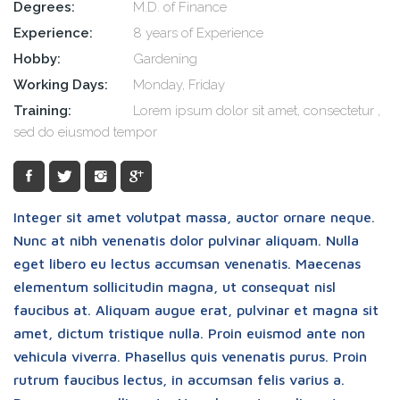
Degrees:
M.D. of Finance
Experience:
8 years of Experience
Hobby:
Gardening
Working Days:
Monday, Friday
Training:
Lorem ipsum dolor sit amet, consectetur ,
sed do eiusmod tempor
Integer sit amet volutpat massa, auctor ornare neque.
Nunc at nibh venenatis dolor pulvinar aliquam. Nulla
eget libero eu lectus accumsan venenatis. Maecenas
elementum sollicitudin magna, ut consequat nisl
faucibus at. Aliquam augue erat, pulvinar et magna sit
amet, dictum tristique nulla. Proin euismod ante non
vehicula viverra. Phasellus quis venenatis purus. Proin
rutrum faucibus lectus, in accumsan felis varius a.