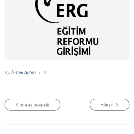
By
İsmail Ayten
In
BIR-İZ DERNEĞI
YÖRET