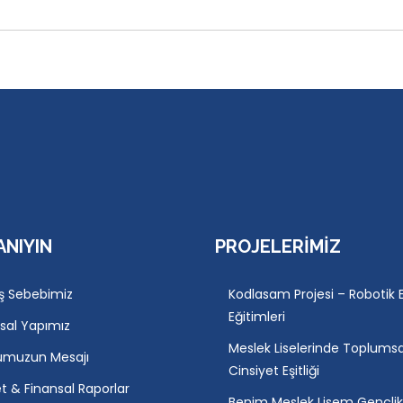
ANIYIN
PROJELERIMIZ
ş Sebebimiz
Kodlasam Projesi – Robotik E
Eğitimleri
sal Yapımız
Meslek Liselerinde Toplumsa
umuzun Mesajı
Cinsiyet Eşitliği
et & Finansal Raporlar
Benim Meslek Lisem Gençli