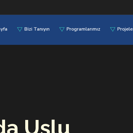
yfa
Bizi Tanıyın
Programlarımız
Projele
da Uslu