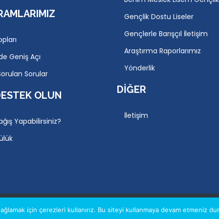
RAMLARIMIZ
Gençlik Dostu Liseler
Gençlerle Barışçıl İletişim
opları
Araştırma Raporlarımız
de Geniş Açı
Yönderlik
Sorulan Sorular
DIĞER
DESTEK OLUN
İletişim
ağış Yapabilirsiniz?
ülük
AYDINLATMA METNI
YASAL 
ğlamak için çerezleri kullanırız. Bu siteyi kullanmaya devam etmeniz dur