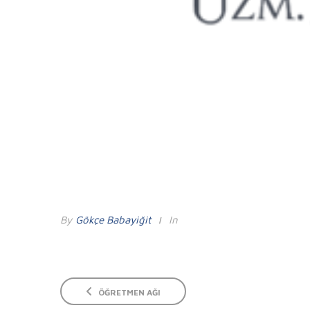
By
Gökçe Babayiğit
In
ÖĞRETMEN AĞI