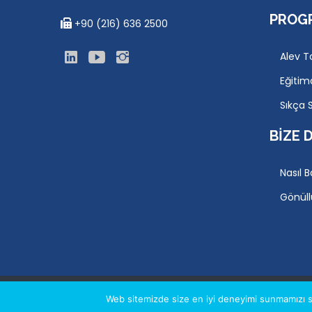
PROG
+90 (216) 636 2500
Alev T
Eğitim
Sıkça 
BIZE 
Nasıl B
Gönüll
© 2026 ÇELIKEL EĞITIM VAKFI, WEB: ATA BILIŞIM
Web sitemizde size en iyi deneyimi sunmamızı sa