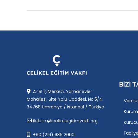
BIZI T
Anel İş Merkezi, Yamanevler
Mahallesi, Site Yolu Caddesi, No:5/4
Varolu
34768 Ümraniye / İstanbul / Türkiye
Kurum
iletisim@celikelegitimvakfi.org
Kuruc
Faaliy
+90 (216) 636 2000