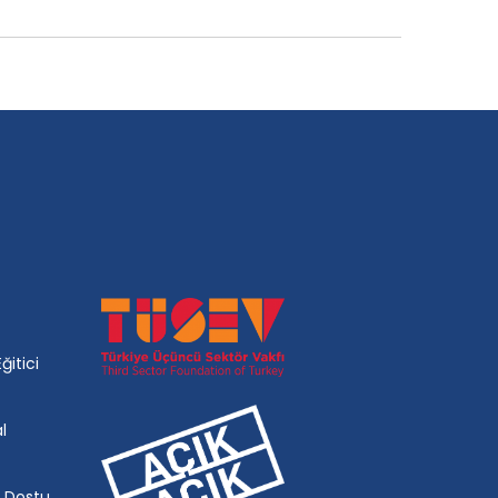
ğitici
l
k Dostu