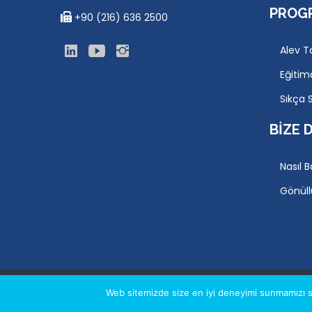
PROG
+90 (216) 636 2500
Alev T
Eğitim
Sıkça 
BIZE 
Nasıl B
Gönüll
© 2026 ÇELIKEL EĞITIM VAKFI, WEB: ATA BILIŞIM
Web sitemizde size en iyi deneyimi sunmamızı sa