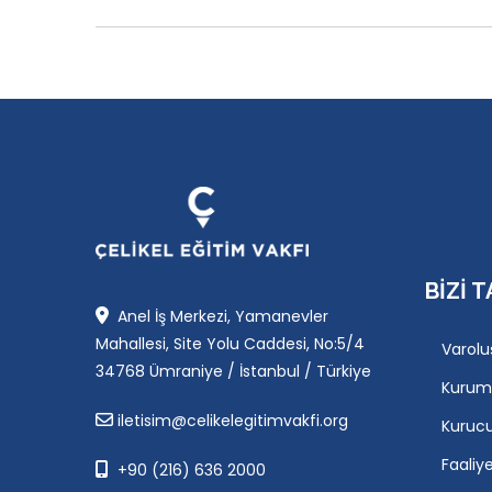
BIZI T
Anel İş Merkezi, Yamanevler
Mahallesi, Site Yolu Caddesi, No:5/4
Varolu
34768 Ümraniye / İstanbul / Türkiye
Kurum
iletisim@celikelegitimvakfi.org
Kuruc
Faaliy
+90 (216) 636 2000