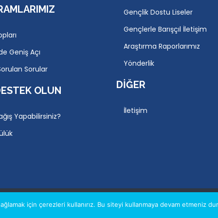
RAMLARIMIZ
Gençlik Dostu Liseler
Gençlerle Barışçıl İletişim
opları
Araştırma Raporlarımız
de Geniş Açı
Yönderlik
Sorulan Sorular
DIĞER
DESTEK OLUN
İletişim
ağış Yapabilirsiniz?
ülük
AYDINLATMA METNI
YASAL 
ğlamak için çerezleri kullanırız. Bu siteyi kullanmaya devam etmeniz dur