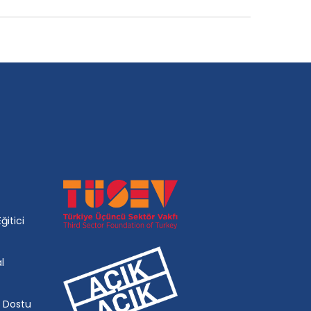
ğitici
l
k Dostu