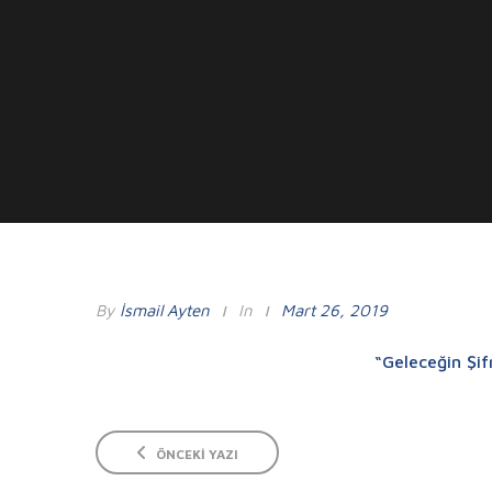
By
İsmail Ayten
In
Mart 26, 2019
“Geleceğin Şif
ÖNCEKI YAZI