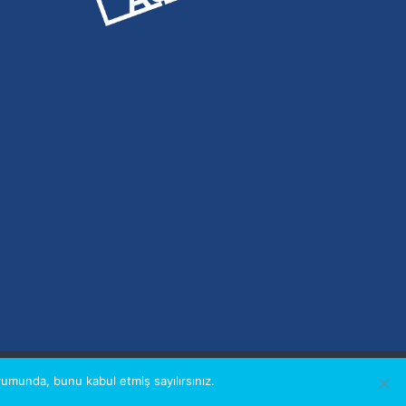
UYARI
KIŞISEL VERILERIN KORUNMASI VE GIZLILIK POLITIKASI
umunda, bunu kabul etmiş sayılırsınız.
TAMAM