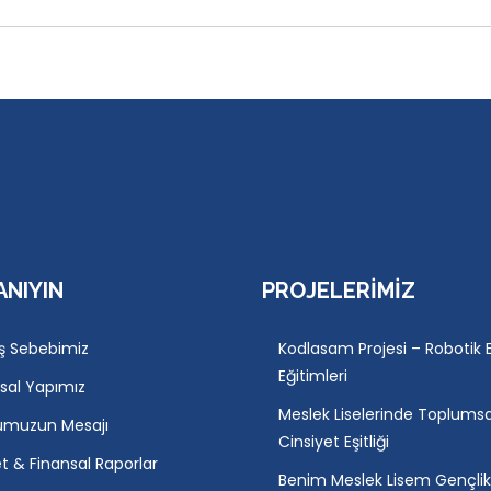
ANIYIN
PROJELERIMIZ
ş Sebebimiz
Kodlasam Projesi – Robotik E
Eğitimleri
sal Yapımız
Meslek Liselerinde Toplumsa
umuzun Mesajı
Cinsiyet Eşitliği
et & Finansal Raporlar
Benim Meslek Lisem Gençli